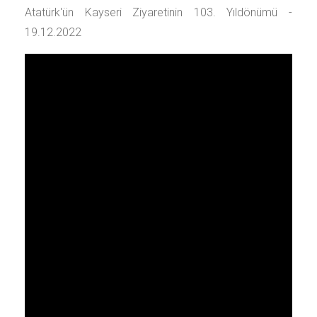
Atatürk'ün Kayseri Ziyaretinin 103. Yıldönümü -
19.12.2022