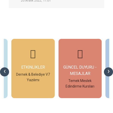
20 Aralık 2022, 11:01
ETKİNLİKLER
GÜNCEL DUYURU -
‹
›
MESAJLAR
V7
Dernek & Belediye V7
D
Yazılımı
Temek Meslek
Edindirme Kursları
İncele
İncele