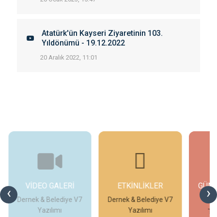
Atatürk'ün Kayseri Ziyaretinin 103.
Yıldönümü - 19.12.2022
20 Aralık 2022, 11:01
ETKİNLİKLER
GÜNCEL DUYURU -
‹
›
MESAJLAR
V7
Dernek & Belediye V7
D
Yazılımı
Temek Meslek