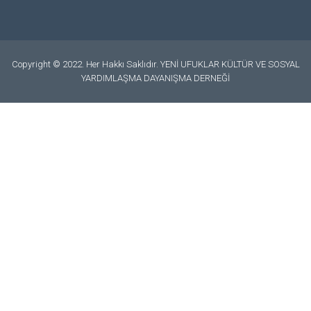
Copyright © 2022. Her Hakkı Saklıdır. YENİ UFUKLAR KÜLTÜR VE SOSYAL
YARDIMLAŞMA DAYANIŞMA DERNEĞİ