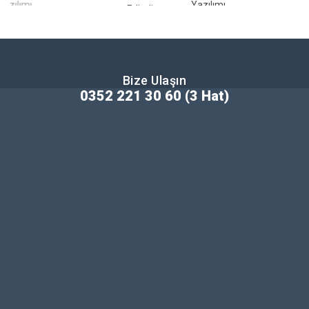
ımı
Yazılımı
Edindirme
ol
Kursları
Bize Ulaşın
0352 221 30 60 (3 Hat)